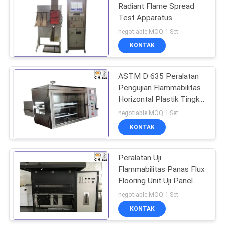
Radiant Flame Spread
Test Apparatus
Permukaan Flammability
negotiable MOQ:1 Set
Tester
KONTAK
ASTM D 635 Peralatan
Pengujian Flammabilitas
Horizontal Plastik Tingkat
Burning Rate
negotiable MOQ:1 Set
KONTAK
Peralatan Uji
Flammabilitas Panas Flux
Flooring Unit Uji Panel
Radiasi
negotiable MOQ:1 Set
KONTAK