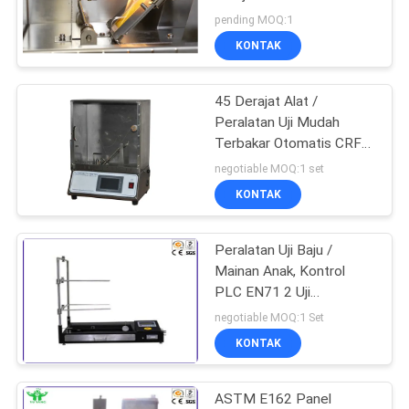
pending MOQ:1
KONTAK
45 Derajat Alat /
Peralatan Uji Mudah
Terbakar Otomatis CRF
16-1610
negotiable MOQ:1 set
KONTAK
Peralatan Uji Baju /
Mainan Anak, Kontrol
PLC EN71 2 Uji
Flammabilitas Kamar
negotiable MOQ:1 Set
KONTAK
ASTM E162 Panel