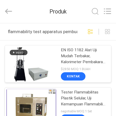
DONGGUAN
YUYANG
INSTRUMENT
Produk
CO.,
LTD.
All
Rights
RUMAH
Reserved.
flammability test apparatus pembuatan online
PRODUK
EN ISO 1182 Alat Uji
Mudah Terbakar,
TAMPILAN
Kalorimeter Pembakaran
VR
Mikro 1,5KVA
$2850 MOQ:1 BUAH
KONTAK
TENTANG
Tester Flammabilitas
KAMI
Plastik Selular, Uji
Kemampuan Flammability
TUR
ISO 9772
negotiable MOQ:1 Set