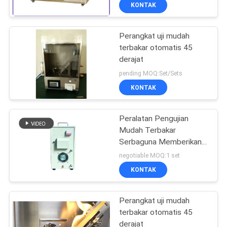
PABRIK
KONTAK
Perangkat uji mudah
HUBUNGI
terbakar otomatis 45
KAMI
derajat
pending MOQ:Set/Sets
BERITA
KONTAK
PERMINTAAN
Peralatan Pengujian
Mudah Terbakar
PENAWARAN
Serbaguna Memberikan
Paparan Api yang Dapat
negotiable MOQ:1 set
Disesuaikan dan Kalibrasi
SITEMAP
KONTAK
Mudah untuk Pengujian
Keamanan Material
KEBIJAKAN
Perangkat uji mudah
terbakar otomatis 45
PRIVASI
derajat