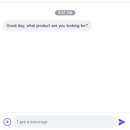
Atas
5:37 AM
Good day, what product are you looking for?
Bad Request
Semua
Peralatan Uji Mudah-
Tester Flamabilitas 
Menyala
Vertikal
Tester 
Peralatan Uji 
Flammabilitas 
Kebakaran
Horisontal
Bahan Bangunan 
Uji Lingkungan 
Tester Api
Chamber
Mesin Pemanas 
Mesin Uji Tarik
Induksi
Quote request suatu