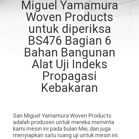
Miguel Yamamura
PABRIK
Woven Products
HUBUNGI
untuk diperiksa
KAMI
BS476 Bagian 6
Bahan Bangunan
BERITA
Alat Uji Indeks
Propagasi
PERMINTAAN
PENAWARAN
Kebakaran
SITEMAP
San Miguel Yamamura Woven Products
adalah produsen untuk mereka meminta
KEBIJAKAN
kami mesin ini pada bulan Mei, dan juga
PRIVASI
menyiapkan satu ruang uji untuk mesin ini.