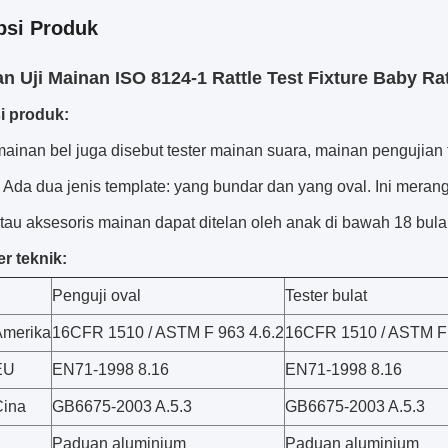
psi Produk
an Uji Mainan ISO 8124-1 Rattle Test Fixture Baby Rat
i produk:
mainan bel juga disebut tester mainan suara, mainan pengujia
Ada dua jenis template: yang bundar dan yang oval.
Ini meran
tau aksesoris mainan dapat ditelan oleh anak di bawah 18 bula
r teknik:
Penguji oval
Tester bulat
Amerika
16CFR 1510 / ASTM F 963 4.6.2
16CFR 1510 / ASTM F 
EU
EN71-1998 8.16
EN71-1998 8.16
Cina
GB6675-2003 A.5.3
GB6675-2003 A.5.3
Paduan aluminium
Paduan aluminium