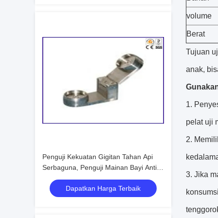
volume
Berat
Tujuan uj
anak, bi
Gunakan
1. Penye
pelat uji
2. Memili
Penguji Kekuatan Gigitan Tahan Api
kedalama
Serbaguna, Penguji Mainan Bayi Anti
3. Jika 
Interferensi
Dapatkan Harga Terbaik
konsums
tenggoro