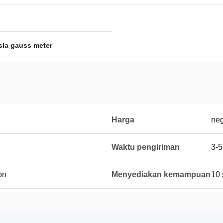
sla gauss meter
Harga
neg
Waktu pengiriman
3-5
on
Menyediakan kemampuan
10 