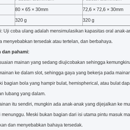
80 × 65 × 30mm
72,6 × 72,6 × 30mm
320 g
320 g
i: Uji coba ulang adalah mensimulasikan kapasitas oral anak-a
sa menyebabkan tersedak atau tertelan, dan berbahaya.
 dan pahami:
suaian mainan yang sedang diujicobakan sehingga kemungkinan
 mainan ke dalam slot, sehingga gaya yang bekerja pada mainan 
ki bagian bola yang hampir bulat, hemispherical, atau bulat da
n lubang yang dalam.
mainan itu sendiri, mungkin ada anak-anak yang dijejalkan ke 
i menunggu.
Meski bukan bagian dari isi utama pintu masuk m
kan dan menyebabkan bahaya tersedak.