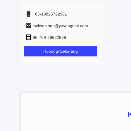
+86-13825722581
jackson.sun@yuyangtest.com
86-769-26622869
Hubungi Sekarang