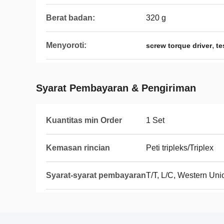
Berat badan:
320 g
Menyoroti:
,
screw torque driver
te
Syarat Pembayaran & Pengiriman
Kuantitas min Order
1 Set
Kemasan rincian
Peti tripleks/Triplex
Syarat-syarat pembayaran
T/T, L/C, Western Uni