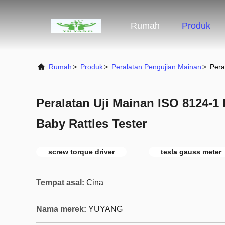
Rumah
Produk
Rumah
>
Produk
>
Peralatan Pengujian Mainan
>
Pera
Peralatan Uji Mainan ISO 8124-1 R
Baby Rattles Tester
screw torque driver
tesla gauss meter
Tempat asal:
Cina
Nama merek:
YUYANG