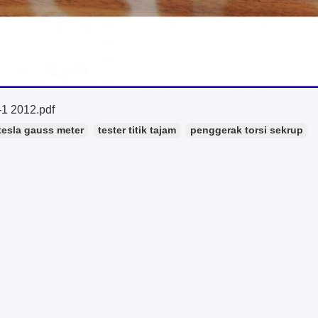
1 2012.pdf
tesla gauss meter
tester titik tajam
penggerak torsi sekrup