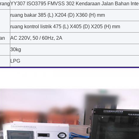
rang
YY307 ISO3795 FMVSS 302 Kendaraan Jalan Bahan Interio
ruang bakar 385 (L) X204 (D) X360 (H) mm
ruang kontrol listrik 475 (L) X405 (D) X205 (H) mm
an
AC 220V, 50 / 60Hz, 2A
30kg
LPG