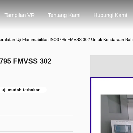
Tampilan VR
Tentang Kami
Hubungi Kami
eralatan Uji Flammabilitas ISO3795 FMVSS 302 Untuk Kendaraan Baha
O3795 FMVSS 302
 uji mudah terbakar