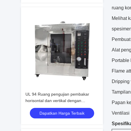
ruang kont
Melihat 
spesimen
Pembuat 
Alat peng
Portable 
Flame att
Dripping 
Tampilan 
UL 94 Ruang pengujian pembakar
horisontal dan vertikal dengan
Papan ke
dukungan yang dapat disesuaikan
Ventilas
Dapatkan Harga Terbaik
sepenuhnya
Spesifika