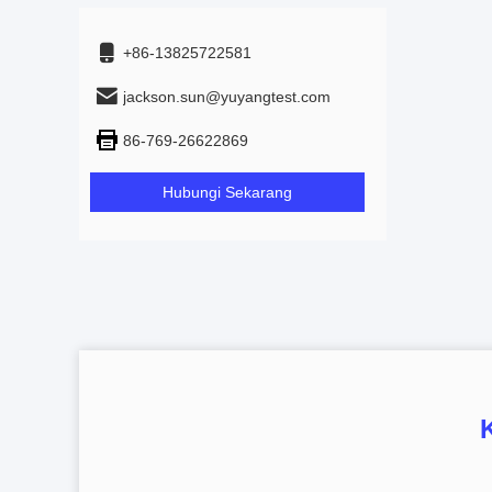
+86-13825722581
jackson.sun@yuyangtest.com
86-769-26622869
Hubungi Sekarang