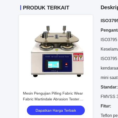
Deskri
PRODUK TERKAIT
ISO3795
Pengant
ISO3795 
Keselama
ISO3795 
kendaraa
mini saat
Standar:
Mesin Pengujian Pilling Fabric Wear
FMVSS 30
Fabric Martindale Abrasion Tester
Harga
Fitur:
Dapatkan Harga Terbaik
Teflon pe