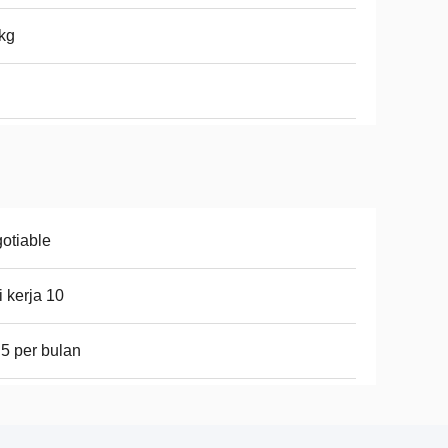
kg
otiable
i kerja 10
 5 per bulan