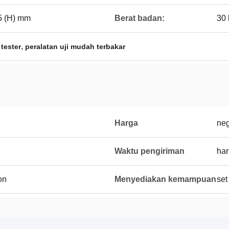
5 (H) mm
Berat badan:
30 
,
 tester
peralatan uji mudah terbakar
Harga
neg
Waktu pengiriman
har
on
Menyediakan kemampuan
set