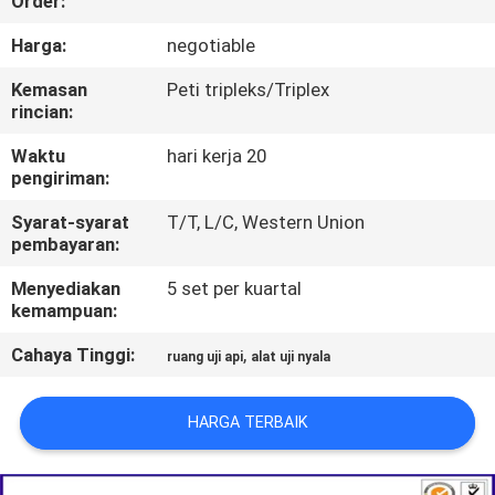
Order:
PABRIK
Harga:
negotiable
HUBUNGI
Kemasan
Peti tripleks/Triplex
rincian:
KAMI
Waktu
hari kerja 20
pengiriman:
BERITA
Syarat-syarat
T/T, L/C, Western Union
pembayaran:
PERMINTAAN
Menyediakan
5 set per kuartal
PENAWARAN
kemampuan:
Cahaya Tinggi:
,
ruang uji api
alat uji nyala
SITEMAP
HARGA TERBAIK
KEBIJAKAN
PRIVASI