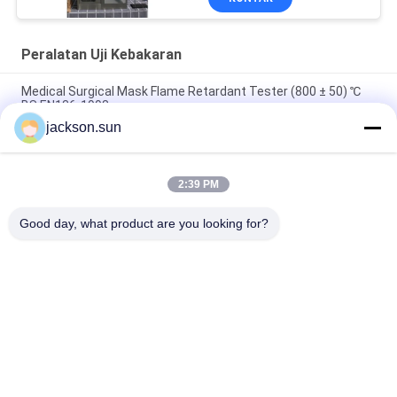
Peralatan Uji Kebakaran
Medical Surgical Mask Flame Retardant Tester (800 ± 50) ℃
BS EN136-1998
jackson.sun
100 ~ 450 ℃ Melt Flow Index Tester MFR MVR Termoplastik
ISO 1133 ASTM D1238
2:39 PM
Penyebaran Sel Surya dari Mesin Uji Api & Pembakaran Merek
UL 1730 & IEC 61730-2
Good day, what product are you looking for?
Bad Request
Semua
Peralatan Uji Mudah-
Tester Flamabilitas 
Menyala
Vertikal
Tester 
Peralatan Uji 
Flammabilitas 
Kebakaran