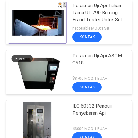
Peralatan Uji Api Tahan
Lama UL 790 Burning
Brand Tester Untuk Sel
Surya
negotiable MOQ:1 Set
KONTAK
Peralatan Uji Api ASTM
C518
$8700 MOQ:1 BUAH
KONTAK
IEC 60332 Penguji
Penyebaran Api
$3000 MOQ:1 BUAH
KONTAK