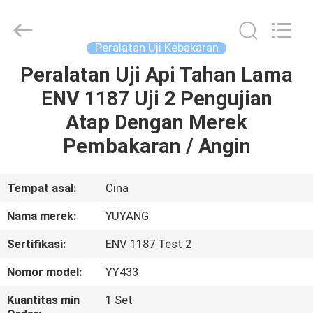
DONGGUAN
YUYANG
INSTRUMENT
CO.,
LTD.
Peralatan Uji Kebakaran
All
Rights
Peralatan Uji Api Tahan Lama
RUMAH
Reserved.
ENV 1187 Uji 2 Pengujian
PRODUK
Atap Dengan Merek
Pembakaran / Angin
TAMPILAN
VR
Tempat asal:
Cina
Nama merek:
YUYANG
TENTANG
Sertifikasi:
ENV 1187 Test 2
KAMI
Nomor model:
YY433
TUR
Kuantitas min
1 Set