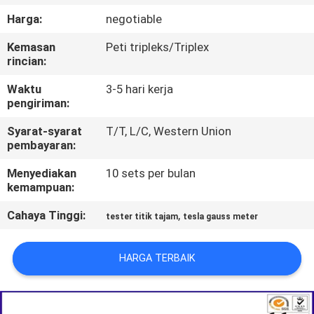
PABRIK
Harga:
negotiable
Kemasan
Peti tripleks/Triplex
HUBUNGI
rincian:
KAMI
Waktu
3-5 hari kerja
pengiriman:
BERITA
Syarat-syarat
T/T, L/C, Western Union
pembayaran:
PERMINTAAN
Menyediakan
10 sets per bulan
kemampuan:
PENAWARAN
Cahaya Tinggi:
,
tester titik tajam
tesla gauss meter
SITEMAP
HARGA TERBAIK
KEBIJAKAN
PRIVASI