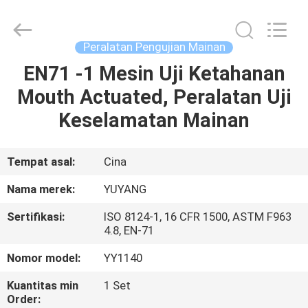
DONGGUAN
YUYANG
INSTRUMENT
CO.,
LTD.
Peralatan Pengujian Mainan
All
Rights
EN71 -1 Mesin Uji Ketahanan
RUMAH
Reserved.
Mouth Actuated, Peralatan Uji
PRODUK
Keselamatan Mainan
TAMPILAN
Tempat asal:
Cina
VR
Nama merek:
YUYANG
Sertifikasi:
ISO 8124-1, 16 CFR 1500, ASTM F963
TENTANG
4.8, EN-71
KAMI
Nomor model:
YY1140
Kuantitas min
1 Set
TUR
Order: