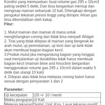
Kondisi yang memuaskan: buat volume gas 295 ± 10cm3
paling sedikit 5 detik, Dan bisa bergantian meniup dan
mengisap mainan sebanyak 10 kali.
Dilengkapi dengan
pengukur tekanan presisi tinggi yang diimpor.
Aliran gas
bisa dikendalikan oleh katup.
Fitur:
1. Mulut mainan dan mainan di mana untuk
menghilangkan corong dan tidak bisa menjadi Widget
2. Tirai yang tidak dilepas di mainan yang bergerak ke
arah mulut, uji perendaman, uji torsi dan uji tarik tidak
akan membuat bagian-bagian kecil.
3.Produk mulut jika mengandung bagian yang longgar,
saat menjalankan uji durabilitas tidak harus membuat
bagian kecil (mainan blow and hisuction bergantian
menggunakan volume gas 295 ± 10cm3 dalam waktu 5
detik dan ulangi 10 kali)
4. Dilepas atau tidak bisa melepas corong balon harus
sesuai dengan persyaratan 1 dan 2
Parameter:
Uji kecepatan
120 +/- 10 / menit
Waktu pengujian
10 Kali
Meteran tekanan
Digital, Unit, Kpa, Layar tekanan positif