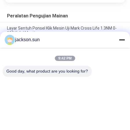
Peralatan Pengujian Mainan
Layar Sentuh Ponsel Klik Mesin Uji Mark Cross Life 1.3NM 0-
180 Kali / Menit
jackson.sun
ISO 8124-4 6.3 Mainan Hambatan dan Handrails Dynamic
Strength Testing Machine
9:42 PM
IS 9873-4 ISO 8124-4 6.1.2 Swings and Activity Toys Stability
Tester-Thrust Tester Horisontal
Good day, what product are you looking for?
Bad Request
Semua
Peralatan Uji Mudah-
Tester Flamabilitas 
Menyala
Vertikal
Tester 
Peralatan Uji 
Flammabilitas 
Kebakaran
Horisontal