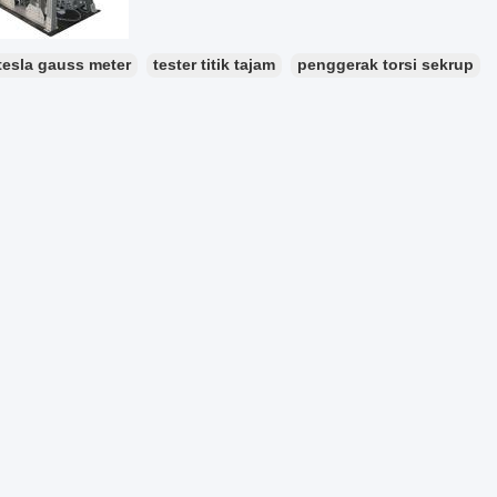
tesla gauss meter
tester titik tajam
penggerak torsi sekrup