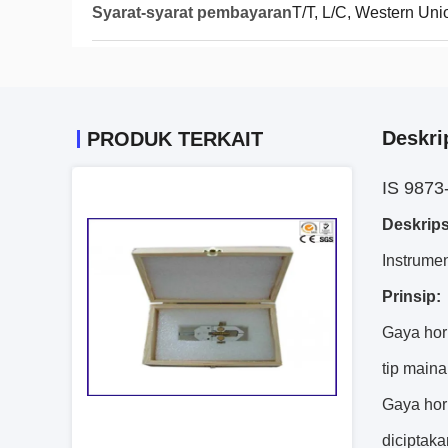
Syarat-syarat pembayaran
T/T, L/C, Western Uni
Deskri
PRODUK TERKAIT
IS 9873-
Deskrips
Instrumen
Prinsip:
Gaya hor
tip maina
Gaya hori
diciptaka