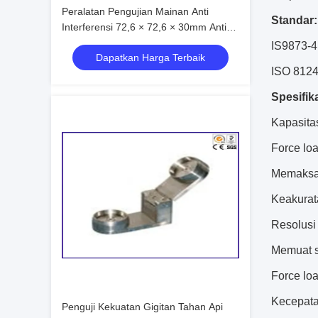
Peralatan Pengujian Mainan Anti
Standar:
Interferensi 72,6 × 72,6 × 30mm Anti
Ledakan
IS9873-4,
Dapatkan Harga Terbaik
ISO 8124-
Spesifika
Kapasita
Force loa
Memaksa 
Keakurat
Resolusi
Memuat s
Force loa
Kecepata
Penguji Kekuatan Gigitan Tahan Api