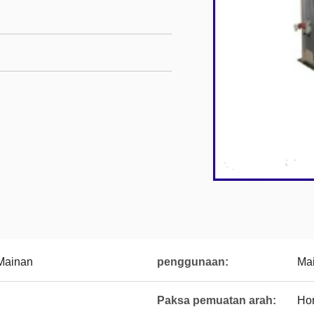
 Mainan
penggunaan:
Mai
Paksa pemuatan arah:
Hor