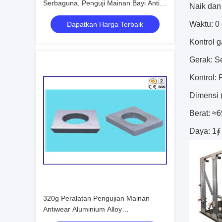
Serbaguna, Penguji Mainan Bayi Anti
Naik dan
Interferensi
Waktu: 0
Dapatkan Harga Terbaik
Kontrol g
Gerak: S
Kontrol: 
Dimensi
Berat: ≈
Daya: 1∮
320g Peralatan Pengujian Mainan
Antiwear Aluminium Alloy
moistureproof