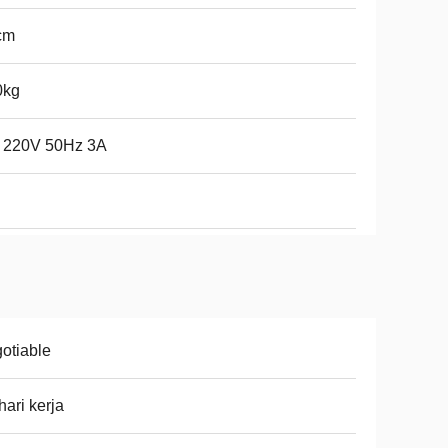
cm
0kg
 220V 50Hz 3A
otiable
hari kerja