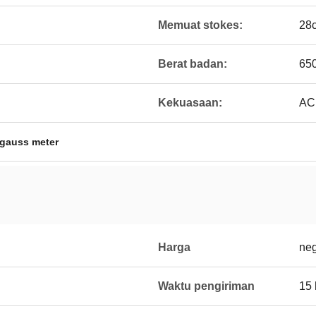
Memuat stokes:
28
Berat badan:
65
Kekuasaan:
AC
 gauss meter
Harga
neg
Waktu pengiriman
15 