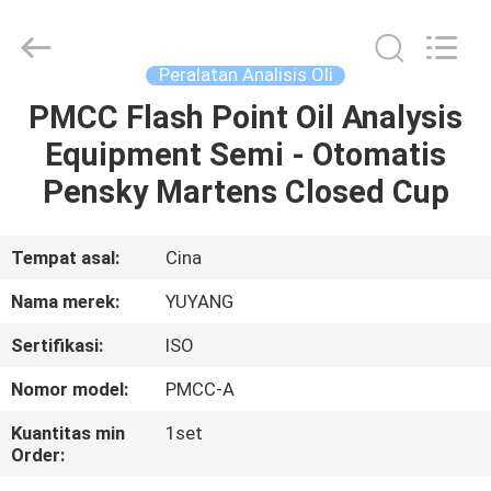
DONGGUAN
YUYANG
INSTRUMENT
CO.,
LTD.
Peralatan Analisis Oli
All
Rights
PMCC Flash Point Oil Analysis
RUMAH
Reserved.
Equipment Semi - Otomatis
PRODUK
Pensky Martens Closed Cup
TAMPILAN
Tempat asal:
Cina
VR
Nama merek:
YUYANG
Sertifikasi:
ISO
TENTANG
Nomor model:
PMCC-A
KAMI
Kuantitas min
1set
Order:
TUR