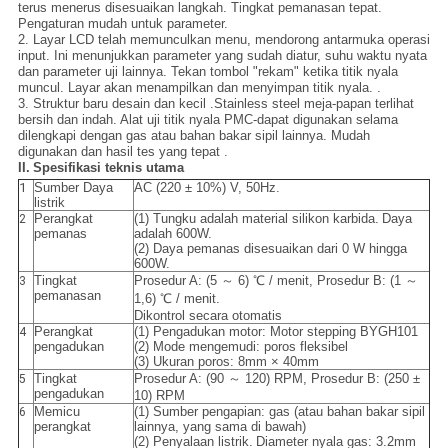
terus menerus disesuaikan langkah. Tingkat pemanasan tepat.
Pengaturan mudah untuk parameter.
2. Layar LCD telah memunculkan menu, mendorong antarmuka operasi
input. Ini menunjukkan parameter yang sudah diatur, suhu waktu nyata
dan parameter uji lainnya. Tekan tombol "rekam" ketika titik nyala
muncul. Layar akan menampilkan dan menyimpan titik nyala. .
3. Struktur baru desain dan kecil .Stainless steel meja-papan terlihat
bersih dan indah. Alat uji titik nyala PMC-dapat digunakan selama
dilengkapi dengan gas atau bahan bakar sipil lainnya. Mudah
digunakan dan hasil tes yang tepat .
II.
Spesifikasi teknis utama
1
Sumber Daya
AC (220 ± 10%) V, 50Hz.
listrik
Perangkat
(1) Tungku adalah material silikon karbida.
Daya
2
pemanas
adalah 600W.
(2) Daya pemanas disesuaikan dari 0 W hingga
600W.
Tingkat
Prosedur A: (5 ～ 6) ℃ / menit, Prosedur B: (1 ～
3
pemanasan
1,6) ℃ / menit.
Dikontrol secara otomatis
Perangkat
(1) Pengadukan motor: Motor stepping BYGH101
4
pengadukan
(2) Mode mengemudi: poros fleksibel
(3) Ukuran poros: 8mm × 40mm
Tingkat
Prosedur A: (90 ～ 120) RPM, Prosedur B: (250 ±
5
pengadukan
10) RPM
Memicu
(1) Sumber pengapian: gas (atau bahan bakar sipil
6
perangkat
lainnya, yang sama di bawah)
(2) Penyalaan listrik.
Diameter nyala gas: 3.2mm