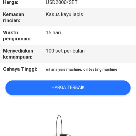
Harga:
USD2000/SET
PABRIK
Kemasan
Kasus kayu lapis
rincian:
HUBUNGI
KAMI
Waktu
15 hari
pengiriman:
Menyediakan
100 set per bulan
BERITA
kemampuan:
Cahaya Tinggi:
,
oil analysis machine
oil testing machine
PERMINTAAN
PENAWARAN
HARGA TERBAIK
SITEMAP
KEBIJAKAN
PRIVASI