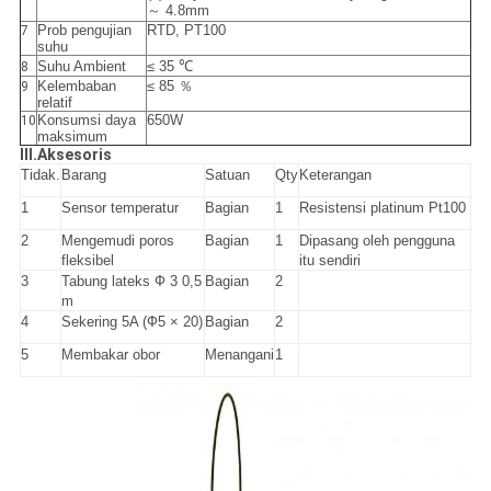
～ 4.8mm
Prob pengujian
RTD, PT100
7
suhu
Suhu Ambient
≤ 35 ℃
8
Kelembaban
≤ 85 ％
9
relatif
Konsumsi daya
650W
10
maksimum
III.Aksesoris
Tidak.
Barang
Satuan
Qty
Keterangan
1
Sensor temperatur
Bagian
1
Resistensi platinum Pt100
2
Mengemudi poros
Bagian
1
Dipasang oleh pengguna
fleksibel
itu sendiri
3
Tabung lateks
Ф
3 0,5
Bagian
2
m
4
Sekering 5A (Ф5 × 20)
Bagian
2
5
Membakar obor
Menangani
1