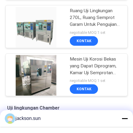
Ruang Uji Lingkungan
270L, Ruang Semprot
Garam Untuk Pengujian
Korosi
negotiable MOQ:1 set
KONTAK
Mesin Uji Korosi Bekas
yang Dapat Diprogram,
Kamar Uji Semprotan
Garam AC220V
negotiable MOQ:1 set
KONTAK
Uji lingkungan Chamber
jackson.sun
Air - Cooled Climatic 50HZ Environmental Test Chamber
Penyesuaian PID 0.15kpa Kamar Uji Lingkungan