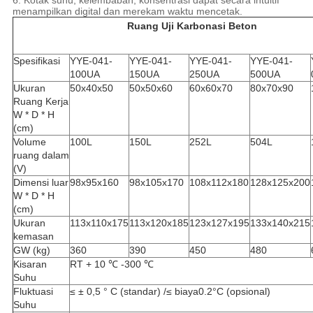
6. Kotak suhu, kelembaban, konsentrasi dapat secara intuitif
menampilkan digital dan merekam waktu mencetak.
Ruang Uji Karbonasi Beton
Spesifikasi
YYE-041-
YYE-041-
YYE-041-
YYE-041-
100UA
150UA
250UA
500UA
Ukuran
50x40x50
50x50x60
60x60x70
80x70x90
Ruang Kerja
W * D * H
(cm)
Volume
100L
150L
252L
504L
ruang dalam
(V)
Dimensi luar
98x95x160
98x105x170
108x112x180
128x125x200
W * D * H
(cm)
Ukuran
113x110x175
113x120x185
123x127x195
133x140x215
kemasan
GW (kg)
360
390
450
480
Kisaran
RT + 10 ℃ -300 ℃
Suhu
Fluktuasi
≤ ± 0,5 ° C (standar) /≤ biaya0.2°C (opsional)
Suhu