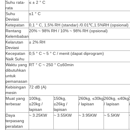
Suhu rata-
≤ ± 2 ° C
rata
Suhu
≤1 ° C
Deviasi
Ketepatan
0,1 ° C, 1,5% RH (standar) /0.01℃,1.5%RH (opsional)
Rentang
20% ~ 98% RH / 10% ~ 98% RH (opsional)
Kelembaban
Kelarutan
± 2% RH
Deviasi
Kecepatan
0,5 ° C ~ 5 ° C / menit (dapat diprogram)
Naik Suhu
Waktu yang
RT ° C ~ 250 ° C≤60min
dibutuhkan
untuk
pemanasan
Kebisingan
72 dB (A)
mesin
Muat yang
100kg,
150kg,
260kg, ≤30kg
260kg, ≤40kg
terbesar
≤20kg /
≤26kg /
/ lapisan
/ lapisan
lapisan
lapisan
Daya
~ 3.25KW
~ 3.55KW
~ 3.95KW
~ 5.5KW
terpasang
peralatan