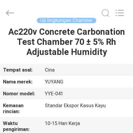
DONGGUAN
YUYANG
INSTRUMENT
CO.,
LTD.
Uji lingkungan Chamber
All
Rights
Ac220v Concrete Carbonation
RUMAH
Reserved.
Test Chamber 70 ± 5% Rh
PRODUK
Adjustable Humidity
TAMPILAN
Tempat asal:
Cina
VR
Nama merek:
YUYANG
Nomor model:
YYE-041
TENTANG
Kemasan
Standar Ekspor Kasus Kayu
KAMI
rincian:
Waktu
10-15 Hari Kerja
TUR
pengiriman: