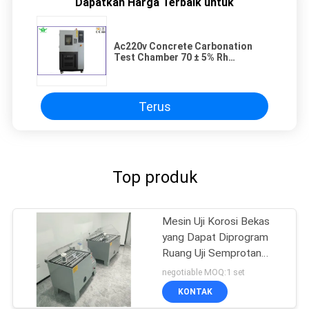
Dapatkan Harga Terbaik untuk
Ac220v Concrete Carbonation
Test Chamber 70 ± 5% Rh
Adjustable Humidity
Terus
Top produk
Mesin Uji Korosi Bekas
yang Dapat Diprogram
Ruang Uji Semprotan
Garam
negotiable MOQ:1 set
KONTAK