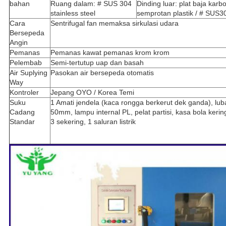
bahan
Ruang dalam: # SUS 304
Dinding luar: plat baja kar
stainless steel
semprotan plastik / # SUS3
Cara
Sentrifugal fan memaksa sirkulasi udara
Bersepeda
Angin
Pemanas
Pemanas kawat pemanas krom krom
Pelembab
Semi-tertutup uap dan basah
Air Suplying
Pasokan air bersepeda otomatis
Way
Kontroler
Jepang OYO / Korea Temi
Suku
1 Amati jendela (kaca rongga berkerut dek ganda), lub
Cadang
50mm, lampu internal PL, pelat partisi, kasa bola keri
Standar
3 sekering, 1 saluran listrik