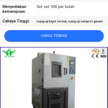
PABRIK
Menyediakan
Set set 500 per bulan
kemampuan:
HUBUNGI
Cahaya Tinggi:
,
ruang uji kejut termal
ruang uji semprot garam
KAMI
HARGA TERBAIK
BERITA
PERMINTAAN
PENAWARAN
SITEMAP
KEBIJAKAN
PRIVASI