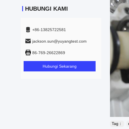
HUBUNGI KAMI
+86-13825722581
jackson.sun@yuyangtest.com
86-769-26622869
Hubungi Sekarang
Tag：