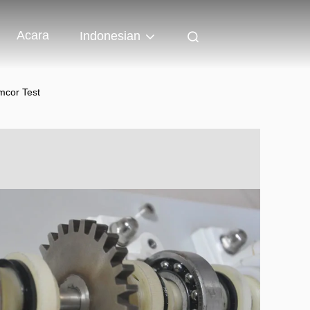
Acara
Indonesian
mcor Test