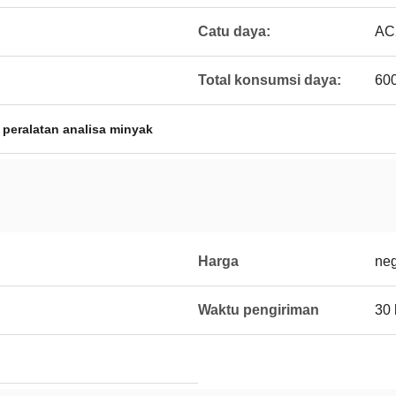
Catu daya:
AC
Total konsumsi daya:
60
,
peralatan analisa minyak
Harga
neg
Waktu pengiriman
30 