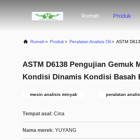
Rumah
Produk
Rumah
>
Produk
>
Peralatan Analisis Oli
>
ASTM D6138
ASTM D6138 Pengujian Gemuk M
Kondisi Dinamis Kondisi Basah 
mesin analisis minyak
peralatan anali
Tempat asal:
Cina
Nama merek:
YUYANG