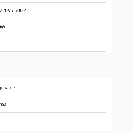
220V / 50HZ
0W
otiable
hari