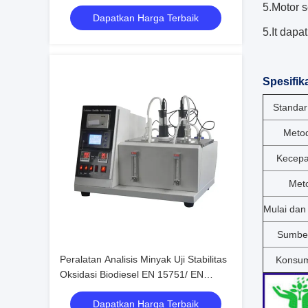
Metil Ester FAME
5.Motor s
Dapatkan Harga Terbaik
5.It dapa
Spesifika
Standar
Metod
Kecepa
Met
Mulai dan
Sumber
Peralatan Analisis Minyak Uji Stabilitas
Konsums
Oksidasi Biodiesel EN 15751/ EN
14112
Dapatkan Harga Terbaik