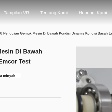
Tampilan VR
Tentang Kami
Hubungi Kami
 Pengujian Gemuk Mesin Di Bawah Kondisi Dinamis Kondisi Basah E
esin Di Bawah
Emcor Test
sa minyak