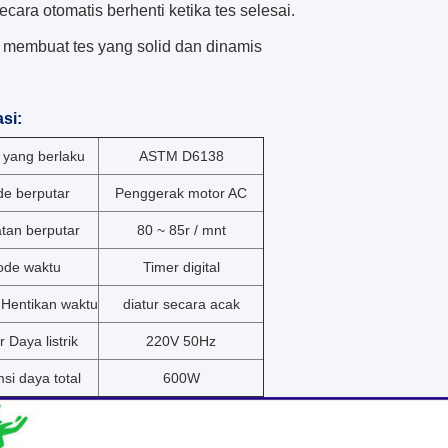
ecara otomatis berhenti ketika tes selesai.
t membuat tes yang solid dan dinamis
si:
 yang berlaku
ASTM D6138
e berputar
Penggerak motor AC
tan berputar
80 ~ 85r / mnt
ode waktu
Timer digital
 Hentikan waktu
diatur secara acak
 Daya listrik
220V 50Hz
i daya total
600W