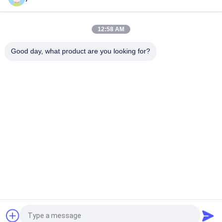
DC 12V CE Smoke Density Tester, Mesin Uji Furnitur 150 × 45 ×
40cm
12:58 AM
ASTM D2843 Bahan Bangunan Dekomposisi Burning Smoke
Density Tester
Good day, what product are you looking for?
Bad Request
Semua
Peralatan Uji Mudah-
Tester Flamabilitas 
Menyala
Vertikal
Tester 
Peralatan Uji 
Flammabilitas 
Kebakaran
Horisontal
Bahan Bangunan 
Uji Lingkungan 
Tester Api
Chamber
Mesin Pemanas 
Mesin Uji Tarik
Induksi
Quote request suatu