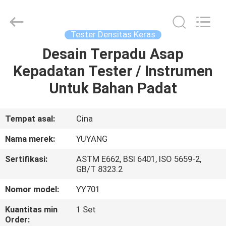
DONGGUAN
YUYANG
INSTRUMENT
CO.,
LTD.
Tester Densitas Keras
All
Rights
Desain Terpadu Asap
RUMAH
Reserved.
Kepadatan Tester / Instrumen
PRODUK
Untuk Bahan Padat
TAMPILAN
Tempat asal:
Cina
VR
Nama merek:
YUYANG
Sertifikasi:
ASTM E662, BSI 6401, ISO 5659-2,
TENTANG
GB/T 8323.2
KAMI
Nomor model:
YY701
Kuantitas min
1 Set
TUR
Order: