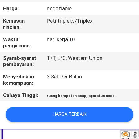
PABRIK
Harga:
negotiable
Kemasan
Peti tripleks/Triplex
HUBUNGI
rincian:
KAMI
Waktu
hari kerja 10
pengiriman:
BERITA
Syarat-syarat
T/T, L/C, Western Union
pembayaran:
PERMINTAAN
Menyediakan
3 Set Per Bulan
kemampuan:
PENAWARAN
Cahaya Tinggi:
,
ruang kerapatan asap
aparatus asap
SITEMAP
HARGA TERBAIK
KEBIJAKAN
PRIVASI