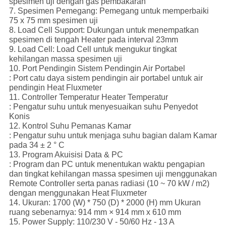
spesimen uji dengan gas pembakaran
7. Spesimen Pemegang: Pemegang untuk memperbaiki
75 x 75 mm spesimen uji
8. Load Cell Support: Dukungan untuk menempatkan
spesimen di tengah Heater pada interval 23mm
9. Load Cell: Load Cell untuk mengukur tingkat
kehilangan massa spesimen uji
10. Port Pendingin Sistem Pendingin Air Portabel
: Port catu daya sistem pendingin air portabel untuk air
pendingin Heat Fluxmeter
11. Controller Temperatur Heater Temperatur
: Pengatur suhu untuk menyesuaikan suhu Penyedot
Konis
12. Kontrol Suhu Pemanas Kamar
: Pengatur suhu untuk menjaga suhu bagian dalam Kamar
pada 34 ± 2 ° C
13. Program Akuisisi Data & PC
: Program dan PC untuk menentukan waktu pengapian
dan tingkat kehilangan massa spesimen uji menggunakan
Remote Controller serta panas radiasi (10 ~ 70 kW / m2)
dengan menggunakan Heat Fluxmeter
14. Ukuran: 1700 (W) * 750 (D) * 2000 (H) mm Ukuran
ruang sebenarnya: 914 mm × 914 mm x 610 mm
15. Power Supply: 110/230 V - 50/60 Hz - 13 A