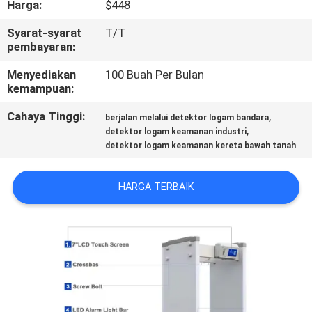
Harga:
$448
PABRIK
Syarat-syarat
T/T
pembayaran:
HUBUNGI
KAMI
Menyediakan
100 Buah Per Bulan
kemampuan:
Cahaya Tinggi:
,
BERITA
berjalan melalui detektor logam bandara
,
detektor logam keamanan industri
detektor logam keamanan kereta bawah tanah
PERMINTAAN
PENAWARAN
HARGA TERBAIK
SITEMAP
KEBIJAKAN
PRIVASI