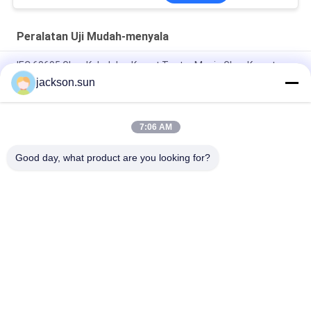
Peralatan Uji Mudah-menyala
IEC 60695 Glow Kabel dan Kawat Tester Mesin Glow Kawat
Tester
jackson.sun
Penguji kabel cahaya pemanasan listrik untuk pengujian
ketahanan kebakaran peralatan pencahayaan
7:06 AM
Ruang Mudah Terbakar Vertikal Induksi Untuk Gear, Shaft, Pipe
Good day, what product are you looking for?
Bad Request
Semua
Peralatan Uji Mudah-
Tester Flamabilitas 
Menyala
Vertikal
Tester 
Peralatan Uji 
Flammabilitas 
Kebakaran
Horisontal
Bahan Bangunan 
Uji Lingkungan 