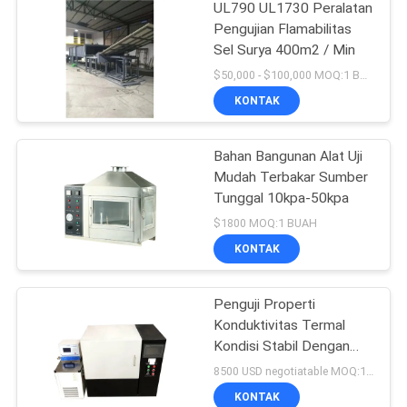
UL790 UL1730 Peralatan
Pengujian Flamabilitas
Sel Surya 400m2 / Min
$50,000 - $100,000 MOQ:1 BUAH
KONTAK
Bahan Bangunan Alat Uji
Mudah Terbakar Sumber
Tunggal 10kpa-50kpa
$1800 MOQ:1 BUAH
KONTAK
Penguji Properti
Konduktivitas Termal
Kondisi Stabil Dengan
Pengukur Aliran Panas
8500 USD negotiatable MOQ:1 Set
KONTAK